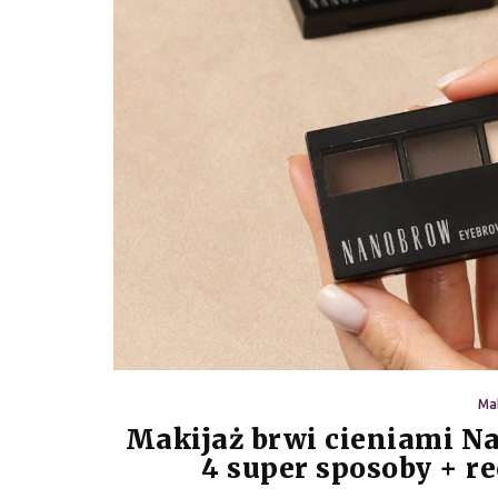
Mak
Makijaż brwi cieniami N
4 super sposoby + r