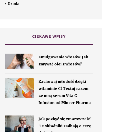
Uroda
CIEKAWE WPISY
Emulgowanie włosów. Jak
zmywać olej z włosów?
Zachowaj młodość dzięki
witaminie C! Testuj razem
ze mną serum Vita C
Infusion od Mincer Pharma
Jak pozbyć się zmarszczek?
Te składniki zadbają o cerę