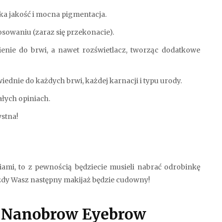
a jakość i mocna pigmentacja.
osowaniu (zaraz się przekonacie).
ienie do brwi, a nawet rozświetlacz, tworząc dodatkowe
dnie do każdych brwi, każdej karnacji i typu urody.
ałych opiniach.
ystna!
niami, to z pewnością będziecie musieli nabrać odrobinkę
ażdy Wasz następny makijaż będzie cudowny!
i Nanobrow Eyebrow