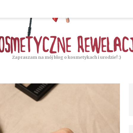
Zapraszam na mój blog o kosmetykach i urodzie! :)