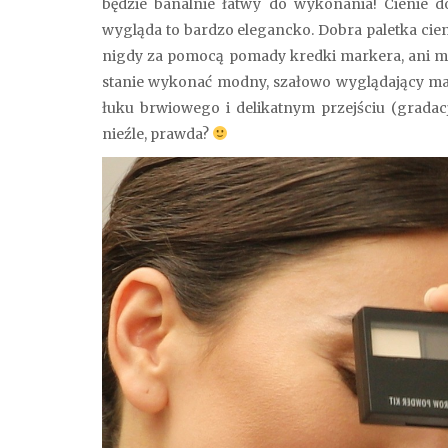
będzie banalnie łatwy do wykonania! Cienie d
wygląda to bardzo elegancko. Dobra paletka cien
nigdy za pomocą pomady kredki markera, ani mas
stanie wykonać modny, szałowo wyglądający mak
łuku brwiowego i delikatnym przejściu (gradacj
nieźle, prawda?