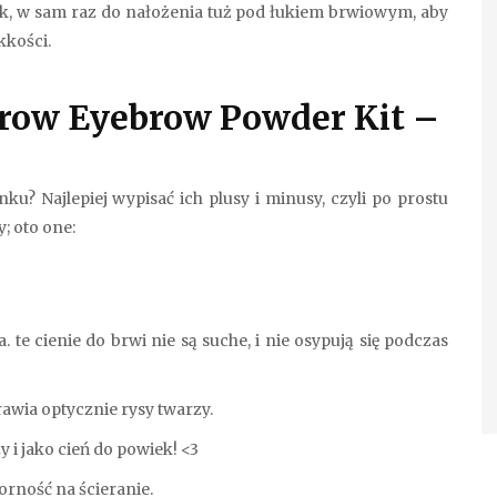
ek, w sam raz do nałożenia tuż pod łukiem brwiowym, aby
kkości.
brow Eyebrow Powder Kit –
u? Najlepiej wypisać ich plusy i minusy, czyli po prostu
; oto one:
 te cienie do brwi nie są suche, i nie osypują się podczas
rawia optycznie rysy twarzy.
y i jako cień do powiek! <3
rność na ścieranie.