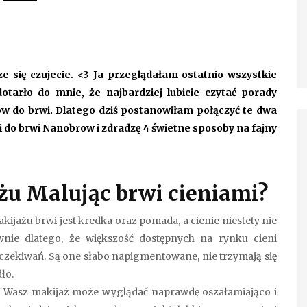
e się czujecie. <3 Ja przeglądałam ostatnio wszystkie
otarło do mnie, że najbardziej lubicie czytać porady
 do brwi. Dlatego dziś postanowiłam połączyć te dwa
 do brwi Nanobrow i zdradzę 4 świetne sposoby na fajny
żu Malując brwi cieniami?
jażu brwi jest kredka oraz pomada, a cienie niestety nie
ewnie dlatego, że większość dostępnych na rynku cieni
 oczekiwań. Są one słabo napigmentowane, nie trzymają się
ło.
i, Wasz makijaż może wyglądać naprawdę oszałamiająco i