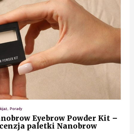
ijaż
Porady
anobrow Eyebrow Powder Kit –
ecenzja paletki Nanobrow